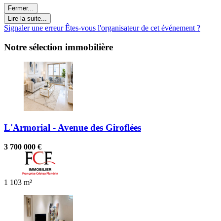
Fermer...
Lire la suite...
Signaler une erreur
Êtes-vous l'organisateur de cet événement ?
Notre sélection immobilière
L'Armorial - Avenue des Giroflées
3 700 000 €
1
103 m²