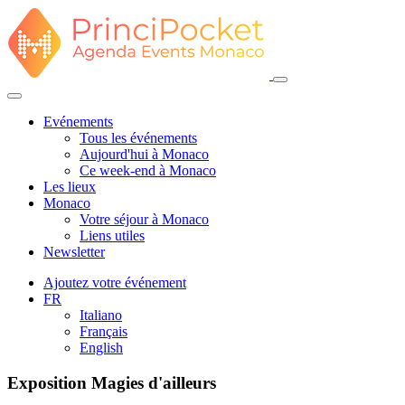
Evénements
Tous les événements
Aujourd'hui à Monaco
Ce week-end à Monaco
Les lieux
Monaco
Votre séjour à Monaco
Liens utiles
Newsletter
Ajoutez votre événement
FR
Italiano
Français
English
Exposition Magies d'ailleurs