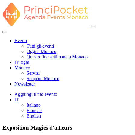
Eventi
Tutti gli eventi
Oggi a Monaco
Questo fine settimana a Monaco
I luoghi
Monaco
Servizi
Scoprire Monaco
Newsletter
Aggiungi il tuo evento
IT
Italiano
Français
English
Exposition Magies d'ailleurs