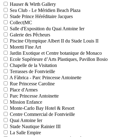
Hauser & Wirth Gallery
Sea Club - Le Méridien Beach Plaza
Stade Prince Héréditaire Jacques
Collect|MC
Salle d'Exposition du Quai Antoine Ier
Galerie des Pêcheurs
Piscine Olympique Albert II du Stade Louis II
Moretti Fine Art
Jardin Exotique et Centre botanique de Monaco
Ecole Supérieure d’Arts Plastiques, Pavillon Bosio
Chapelle de la Visitation
Terrasses de Fontvieille
A Fàbrica - Parc Princesse Antoinette
Rue Princesse Caroline
Place d'Armes
Parc Princesse Antoinette
Mission Enfance
Monte-Carlo Bay Hotel & Resort
Centre Commercial de Fontvieille
Quai Antoine Ier
Stade Nautique Rainier III
La Salle Empire