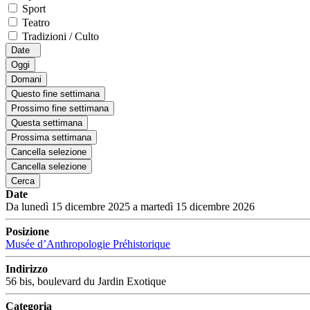
Sport
Teatro
Tradizioni / Culto
Date
Oggi
Domani
Questo fine settimana
Prossimo fine settimana
Questa settimana
Prossima settimana
Cancella selezione
Cancella selezione
Cerca
Date
Da lunedì 15 dicembre 2025 a martedì 15 dicembre 2026
Posizione
Musée d’Anthropologie Préhistorique
Indirizzo
56 bis, boulevard du Jardin Exotique
Categoria