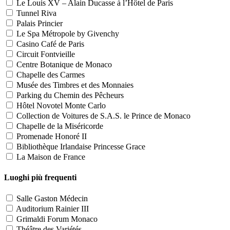
Le Louis XV – Alain Ducasse à l’Hôtel de Paris
Tunnel Riva
Palais Princier
Le Spa Métropole by Givenchy
Casino Café de Paris
Circuit Fontvieille
Centre Botanique de Monaco
Chapelle des Carmes
Musée des Timbres et des Monnaies
Parking du Chemin des Pêcheurs
Hôtel Novotel Monte Carlo
Collection de Voitures de S.A.S. le Prince de Monaco
Chapelle de la Miséricorde
Promenade Honoré II
Bibliothèque Irlandaise Princesse Grace
La Maison de France
Luoghi più frequenti
Salle Gaston Médecin
Auditorium Rainier III
Grimaldi Forum Monaco
Théâtre des Variétés