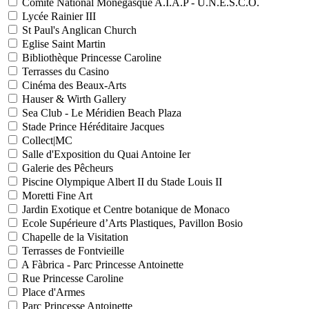
Comité National Monégasque A.I.A.P - U.N.E.S.C.O.
Lycée Rainier III
St Paul's Anglican Church
Eglise Saint Martin
Bibliothèque Princesse Caroline
Terrasses du Casino
Cinéma des Beaux-Arts
Hauser & Wirth Gallery
Sea Club - Le Méridien Beach Plaza
Stade Prince Héréditaire Jacques
Collect|MC
Salle d'Exposition du Quai Antoine Ier
Galerie des Pêcheurs
Piscine Olympique Albert II du Stade Louis II
Moretti Fine Art
Jardin Exotique et Centre botanique de Monaco
Ecole Supérieure d’Arts Plastiques, Pavillon Bosio
Chapelle de la Visitation
Terrasses de Fontvieille
A Fàbrica - Parc Princesse Antoinette
Rue Princesse Caroline
Place d'Armes
Parc Princesse Antoinette