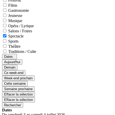
Festival
Films
Gastronomie
Jeunesse
Musique
Opéra / Lyrique
Salons / Foires
Spectacle
Sports
Théâtre
Traditions / Culte
Dates
Aujourd'hui
Demain
Ce week-end
Week-end prochain
Cette semaine
Semaine prochaine
Effacer la sélection
Effacer la sélection
Rechercher
Dates
Du vendredi 3 au samedi 4 juillet 2026