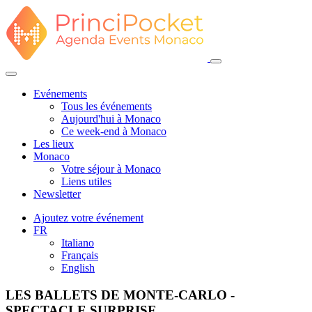
Evénements
Tous les événements
Aujourd'hui à Monaco
Ce week-end à Monaco
Les lieux
Monaco
Votre séjour à Monaco
Liens utiles
Newsletter
Ajoutez votre événement
FR
Italiano
Français
English
LES BALLETS DE MONTE-CARLO -
SPECTACLE SURPRISE