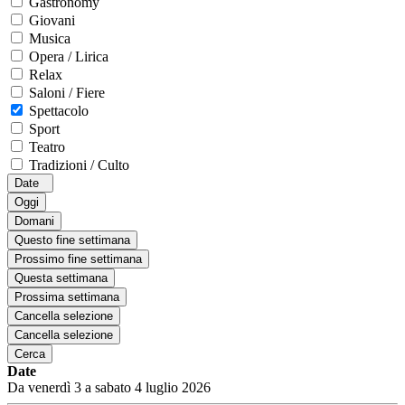
Gastronomy
Giovani
Musica
Opera / Lirica
Relax
Saloni / Fiere
Spettacolo
Sport
Teatro
Tradizioni / Culto
Date
Oggi
Domani
Questo fine settimana
Prossimo fine settimana
Questa settimana
Prossima settimana
Cancella selezione
Cancella selezione
Cerca
Date
Da venerdì 3 a sabato 4 luglio 2026