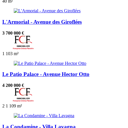
40 m²
L'Armorial - Avenue des Giroflées
3 700 000 €
1
103 m²
Le Patio Palace - Avenue Hector Otto
4 200 000 €
2
1
109 m²
La Condamine - Villa Lavagna