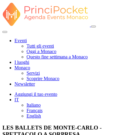
Eventi
Tutti gli eventi
Oggi a Monaco
Questo fine settimana a Monaco
I luoghi
Monaco
Servizi
Scoprire Monaco
Newsletter
Aggiungi il tuo evento
IT
Italiano
Français
English
LES BALLETS DE MONTE-CARLO -
SPETTACOLO A SORPRESA