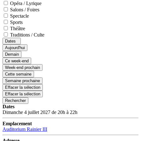
Opéra / Lyrique
Salons / Foires
Spectacle
Sports
Théâtre
Traditions / Culte
Dates
Aujourd'hui
Demain
Ce week-end
Week-end prochain
Cette semaine
Semaine prochaine
Effacer la sélection
Effacer la sélection
Rechercher
Dates
Dimanche 4 juillet 2027 de 20h à 22h
Emplacement
Auditorium Rainier III
Adresse