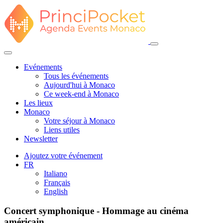
Evénements
Tous les événements
Aujourd'hui à Monaco
Ce week-end à Monaco
Les lieux
Monaco
Votre séjour à Monaco
Liens utiles
Newsletter
Ajoutez votre événement
FR
Italiano
Français
English
Concert symphonique - Hommage au cinéma
américain