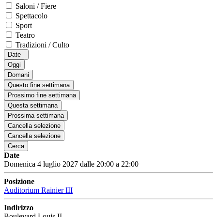
Saloni / Fiere
Spettacolo
Sport
Teatro
Tradizioni / Culto
Date
Oggi
Domani
Questo fine settimana
Prossimo fine settimana
Questa settimana
Prossima settimana
Cancella selezione
Cancella selezione
Cerca
Date
Domenica 4 luglio 2027 dalle 20:00 a 22:00
Posizione
Auditorium Rainier III
Indirizzo
Boulevard Louis II