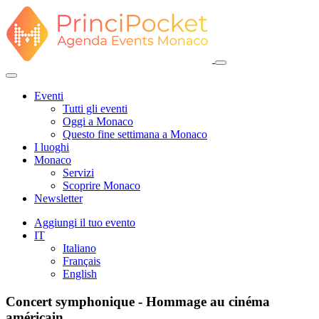
Eventi
Tutti gli eventi
Oggi a Monaco
Questo fine settimana a Monaco
I luoghi
Monaco
Servizi
Scoprire Monaco
Newsletter
Aggiungi il tuo evento
IT
Italiano
Français
English
Concert symphonique - Hommage au cinéma
américain