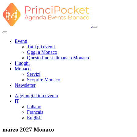
Eventi
Tutti gli eventi
Oggi a Monaco
Questo fine settimana a Monaco
I luoghi
Monaco
Servizi
Scoprire Monaco
Newsletter
Aggiungi il tuo evento
IT
Italiano
Français
English
marzo 2027
Monaco