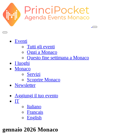
Eventi
Tutti gli eventi
Oggi a Monaco
Questo fine settimana a Monaco
I luoghi
Monaco
Servizi
Scoprire Monaco
Newsletter
Aggiungi il tuo evento
IT
Italiano
Français
English
gennaio 2026
Monaco