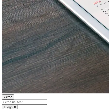
Cerca
Luoghi
0