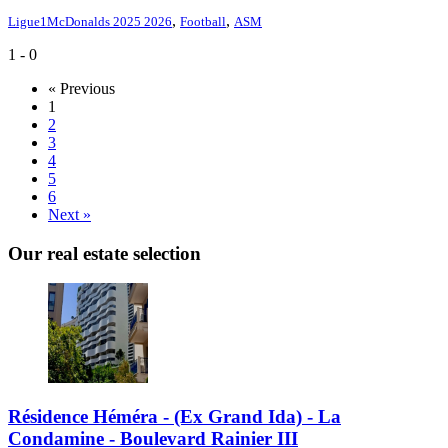
,
,
Ligue1McDonalds 2025 2026
Football
ASM
1 - 0
« Previous
1
2
3
4
5
6
Next »
Our real estate selection
Résidence Héméra - (Ex Grand Ida) - La
Condamine - Boulevard Rainier III