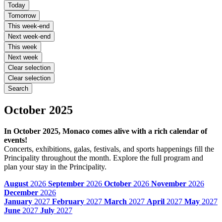
Today
Tomorrow
This week-end
Next week-end
This week
Next week
Clear selection
Clear selection
Search
October 2025
In October 2025, Monaco comes alive with a rich calendar of
events!
Concerts, exhibitions, galas, festivals, and sports happenings fill the
Principality throughout the month. Explore the full program and
plan your stay in the Principality.
August
2026
September
2026
October
2026
November
2026
December
2026
January
2027
February
2027
March
2027
April
2027
May
2027
June
2027
July
2027