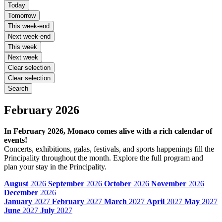
Today
Tomorrow
This week-end
Next week-end
This week
Next week
Clear selection
Clear selection
Search
February 2026
In February 2026, Monaco comes alive with a rich calendar of
events!
Concerts, exhibitions, galas, festivals, and sports happenings fill the
Principality throughout the month. Explore the full program and
plan your stay in the Principality.
August
2026
September
2026
October
2026
November
2026
December
2026
January
2027
February
2027
March
2027
April
2027
May
2027
June
2027
July
2027