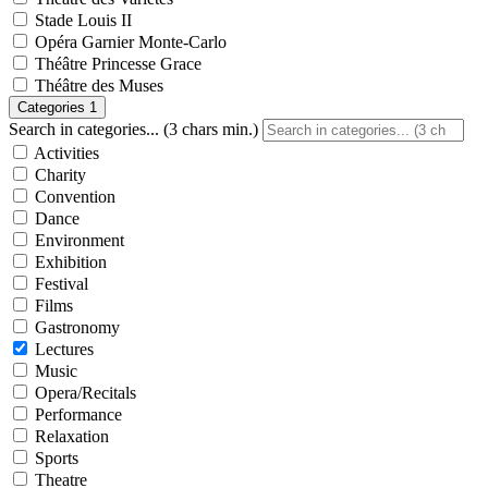
Stade Louis II
Opéra Garnier Monte-Carlo
Théâtre Princesse Grace
Théâtre des Muses
Categories
1
Search in categories... (3 chars min.)
Activities
Charity
Convention
Dance
Environment
Exhibition
Festival
Films
Gastronomy
Lectures
Music
Opera/Recitals
Performance
Relaxation
Sports
Theatre