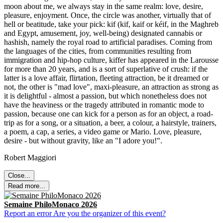
moon about me, we always stay in the same realm: love, desire,
pleasure, enjoyment. Once, the circle was another, virtually that of
hell or beatitude, take your pick: kif (kif, kaif or kéif, in the Maghreb
and Egypt, amusement, joy, well-being) designated cannabis or
hashish, namely the royal road to artificial paradises. Coming from
the languages of the cities, from communities resulting from
immigration and hip-hop culture, kiffer has appeared in the Larousse
for more than 20 years, and is a sort of superlative of crush: if the
latter is a love affair, flirtation, fleeting attraction, be it dreamed or
not, the other is "mad love", maxi-pleasure, an attraction as strong as
it is delightful - almost a passion, but which nonetheless does not
have the heaviness or the tragedy attributed in romantic mode to
passion, because one can kick for a person as for an object, a road-
trip as for a song, or a situation, a beer, a colour, a hairstyle, trainers,
a poem, a cap, a series, a video game or Mario. Love, pleasure,
desire - but without gravity, like an "I adore you!".
Robert Maggiori
Close...
Read more...
Semaine PhiloMonaco 2026
Report an error
Are you the organizer of this event?