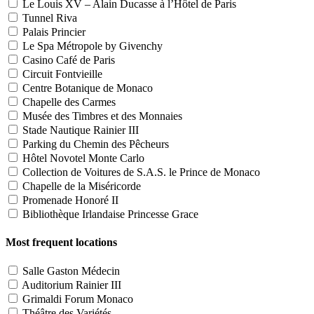
Le Louis XV – Alain Ducasse à l’Hôtel de Paris
Tunnel Riva
Palais Princier
Le Spa Métropole by Givenchy
Casino Café de Paris
Circuit Fontvieille
Centre Botanique de Monaco
Chapelle des Carmes
Musée des Timbres et des Monnaies
Stade Nautique Rainier III
Parking du Chemin des Pêcheurs
Hôtel Novotel Monte Carlo
Collection de Voitures de S.A.S. le Prince de Monaco
Chapelle de la Miséricorde
Promenade Honoré II
Bibliothèque Irlandaise Princesse Grace
Most frequent locations
Salle Gaston Médecin
Auditorium Rainier III
Grimaldi Forum Monaco
Théâtre des Variétés