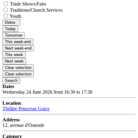
Trade Shows/Fairs
Traditions/Church Services
Youth
Dates
Today
Tomorrow
This week-end
Next week-end
This week
Next week
Clear selection
Clear selection
Search
Dates
Wednesday 24 June 2026 from 16:30 to 17:30
Location
Théâtre Princesse Grace
Address
12, avenue d'Ostende
Category