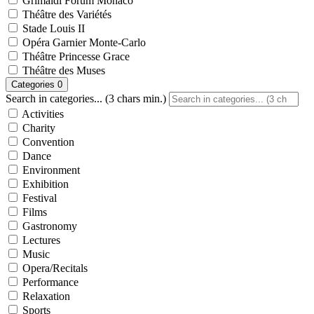
Grimaldi Forum Monaco
Théâtre des Variétés
Stade Louis II
Opéra Garnier Monte-Carlo
Théâtre Princesse Grace
Théâtre des Muses
Categories
0
Search in categories... (3 chars min.)
Activities
Charity
Convention
Dance
Environment
Exhibition
Festival
Films
Gastronomy
Lectures
Music
Opera/Recitals
Performance
Relaxation
Sports