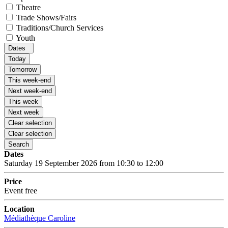
Theatre
Trade Shows/Fairs
Traditions/Church Services
Youth
Dates
Today
Tomorrow
This week-end
Next week-end
This week
Next week
Clear selection
Clear selection
Search
Dates
Saturday 19 September 2026 from 10:30 to 12:00
Price
Event free
Location
Médiathèque Caroline