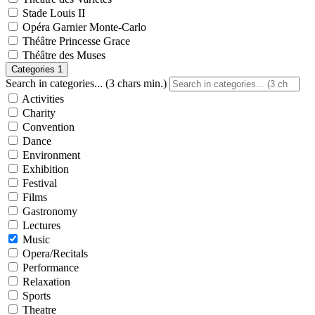
Stade Louis II
Opéra Garnier Monte-Carlo
Théâtre Princesse Grace
Théâtre des Muses
Categories
1
Search in categories... (3 chars min.)
Activities
Charity
Convention
Dance
Environment
Exhibition
Festival
Films
Gastronomy
Lectures
Music
Opera/Recitals
Performance
Relaxation
Sports
Theatre