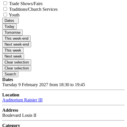
Trade Shows/Fairs
Traditions/Church Services
Youth
Dates
Today
Tomorrow
This week-end
Next week-end
This week
Next week
Clear selection
Clear selection
Search
Dates
Tuesday 9 February 2027 from 18:30 to 19:45
Location
Auditorium Rainier III
Address
Boulevard Louis II
Category