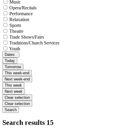
Music
Opera/Recitals
Performance
Relaxation
Sports
Theatre
Trade Shows/Fairs
Traditions/Church Services
Youth
Dates
Today
Tomorrow
This week-end
Next week-end
This week
Next week
Clear selection
Clear selection
Search
Search results
15