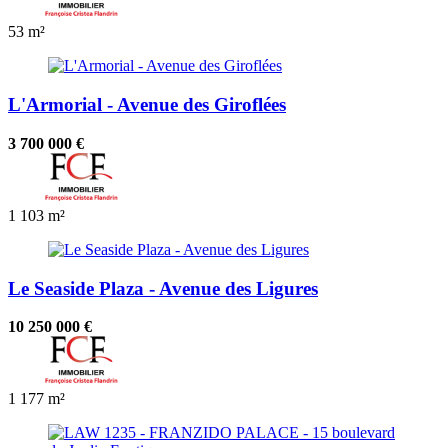
53 m²
L'Armorial - Avenue des Giroflées
3 700 000 €
1
103 m²
Le Seaside Plaza - Avenue des Ligures
10 250 000 €
1
177 m²