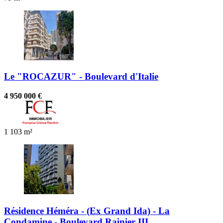
Le "ROCAZUR" - Boulevard d'Italie
4 950 000 €
1
103 m²
Résidence Héméra - (Ex Grand Ida) - La
Condamine - Boulevard Rainier III