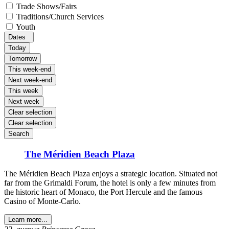
Trade Shows/Fairs
Traditions/Church Services
Youth
Dates
Today
Tomorrow
This week-end
Next week-end
This week
Next week
Clear selection
Clear selection
Search
The Méridien Beach Plaza
The Méridien Beach Plaza enjoys a strategic location. Situated not
far from the Grimaldi Forum, the hotel is only a few minutes from
the historic heart of Monaco, the Port Hercule and the famous
Casino of Monte‑Carlo.
Learn more...