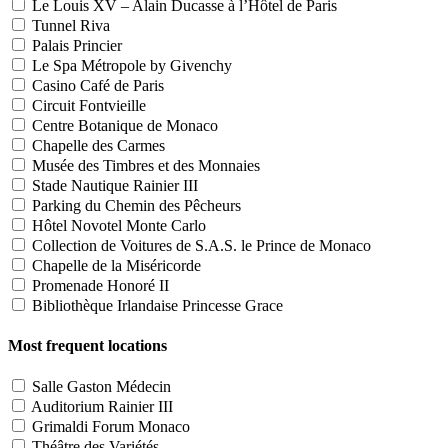
Le Louis XV – Alain Ducasse à l’Hôtel de Paris
Tunnel Riva
Palais Princier
Le Spa Métropole by Givenchy
Casino Café de Paris
Circuit Fontvieille
Centre Botanique de Monaco
Chapelle des Carmes
Musée des Timbres et des Monnaies
Stade Nautique Rainier III
Parking du Chemin des Pêcheurs
Hôtel Novotel Monte Carlo
Collection de Voitures de S.A.S. le Prince de Monaco
Chapelle de la Miséricorde
Promenade Honoré II
Bibliothèque Irlandaise Princesse Grace
Most frequent locations
Salle Gaston Médecin
Auditorium Rainier III
Grimaldi Forum Monaco
Théâtre des Variétés