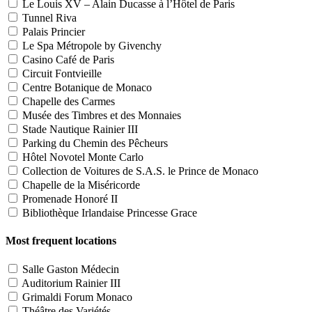
Le Louis XV – Alain Ducasse à l’Hôtel de Paris
Tunnel Riva
Palais Princier
Le Spa Métropole by Givenchy
Casino Café de Paris
Circuit Fontvieille
Centre Botanique de Monaco
Chapelle des Carmes
Musée des Timbres et des Monnaies
Stade Nautique Rainier III
Parking du Chemin des Pêcheurs
Hôtel Novotel Monte Carlo
Collection de Voitures de S.A.S. le Prince de Monaco
Chapelle de la Miséricorde
Promenade Honoré II
Bibliothèque Irlandaise Princesse Grace
Most frequent locations
Salle Gaston Médecin
Auditorium Rainier III
Grimaldi Forum Monaco
Théâtre des Variétés