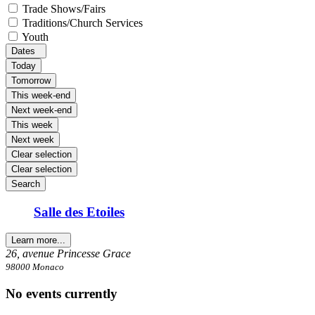
Trade Shows/Fairs
Traditions/Church Services
Youth
Dates
Today
Tomorrow
This week-end
Next week-end
This week
Next week
Clear selection
Clear selection
Search
Salle des Etoiles
Learn more...
26, avenue Princesse Grace
98000 Monaco
No events currently